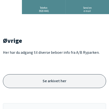
Telefon
Send en
3920 4441
​e-mail
Øvrige
Her har du adgang til diverse beboer info fra A/B Ryparken.
Se arkivet her