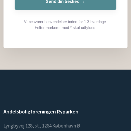
Vi besvarer henvendelser inden for 1-3 hverdage.
Felter markeret med * skal udfyldes.
Andelsboligforeningen Ryparken
Lyngbyvej 128, st., 1264 København Ø